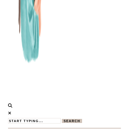
Calistas
MAMABLOG
Traum
SEARCH