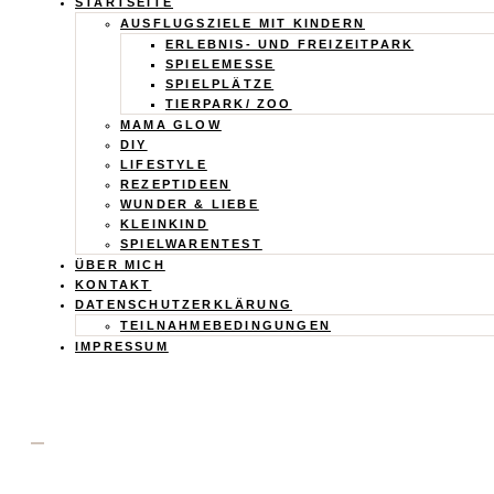
Calistas
STARTSEITE
AUSFLUGSZIELE MIT KINDERN
Traum
ERLEBNIS- UND FREIZEITPARK
SPIELEMESSE
SPIELPLÄTZE
TIERPARK/ ZOO
MAMA GLOW
DIY
LIFESTYLE
REZEPTIDEEN
WUNDER & LIEBE
KLEINKIND
SPIELWARENTEST
ÜBER MICH
KONTAKT
DATENSCHUTZERKLÄRUNG
TEILNAHMEBEDINGUNGEN
IMPRESSUM