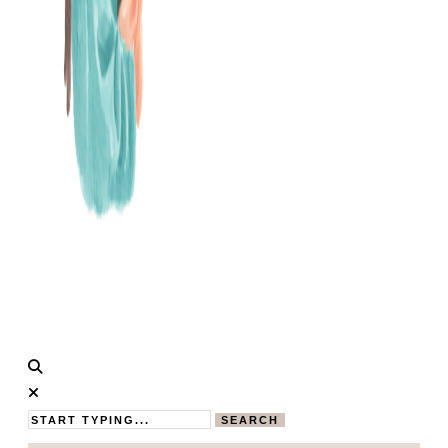
Calistas
MAMABLOG
Traum
SEARCH