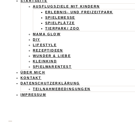
Calistas
STARTSEITE
AUSFLUGSZIELE MIT KINDERN
Traum
ERLEBNIS- UND FREIZEITPARK
SPIELEMESSE
SPIELPLÄTZE
TIERPARK/ ZOO
MAMA GLOW
DIY
LIFESTYLE
REZEPTIDEEN
WUNDER & LIEBE
KLEINKIND
SPIELWARENTEST
ÜBER MICH
KONTAKT
DATENSCHUTZERKLÄRUNG
TEILNAHMEBEDINGUNGEN
IMPRESSUM