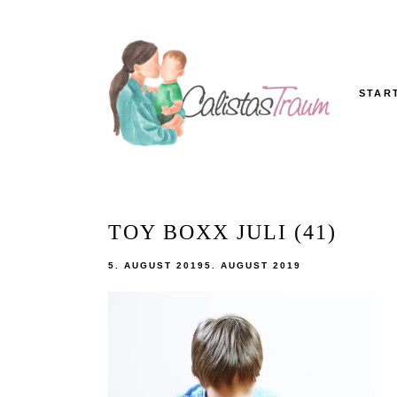
Skip
to
content
STAR
Calistas
MAMABLOG
Traum
TOY BOXX JULI (41)
5. AUGUST 2019
5. AUGUST 2019