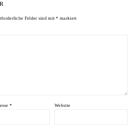
R
rforderliche Felder sind mit
*
markiert
resse
*
Website