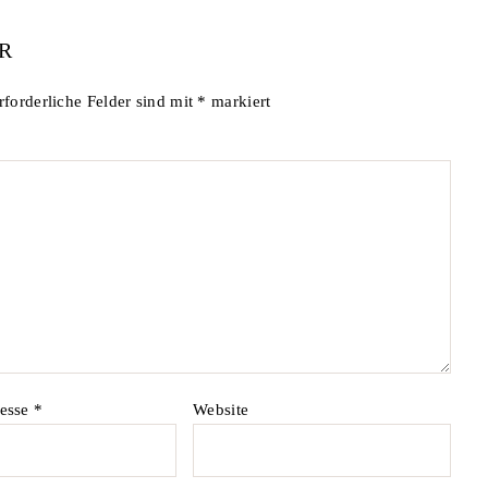
R
rforderliche Felder sind mit
*
markiert
resse
*
Website