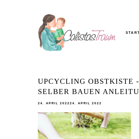
Skip
to
content
STAR
Calistas
MAMABLOG
Traum
UPCYCLING OBSTKISTE 
SELBER BAUEN ANLEITU
24. APRIL 2022
24. APRIL 2022