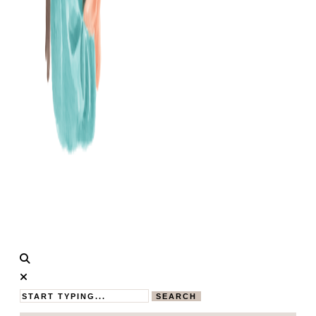
Calistas
MAMABLOG
Traum
SEARCH