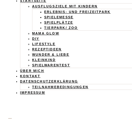
Calistas
STARTSEITE
AUSFLUGSZIELE MIT KINDERN
Traum
ERLEBNIS- UND FREIZEITPARK
SPIELEMESSE
SPIELPLÄTZE
TIERPARK/ ZOO
MAMA GLOW
DIY
LIFESTYLE
REZEPTIDEEN
WUNDER & LIEBE
KLEINKIND
SPIELWARENTEST
ÜBER MICH
KONTAKT
DATENSCHUTZERKLÄRUNG
TEILNAHMEBEDINGUNGEN
IMPRESSUM