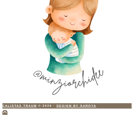
CALISTAS TRAUM
© 2026
·
DESIGN BY SAROYA
Scroll
to
Top