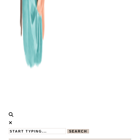
Calistas
MAMABLOG
Traum
SEARCH