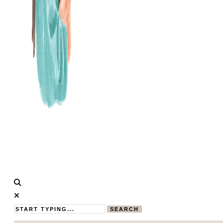
Calistas
MAMABLOG
Traum
SEARCH