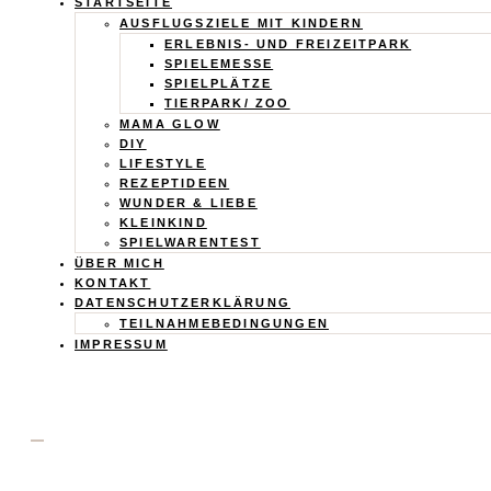
Calistas
STARTSEITE
AUSFLUGSZIELE MIT KINDERN
Traum
ERLEBNIS- UND FREIZEITPARK
SPIELEMESSE
SPIELPLÄTZE
TIERPARK/ ZOO
MAMA GLOW
DIY
LIFESTYLE
REZEPTIDEEN
WUNDER & LIEBE
KLEINKIND
SPIELWARENTEST
ÜBER MICH
KONTAKT
DATENSCHUTZERKLÄRUNG
TEILNAHMEBEDINGUNGEN
IMPRESSUM