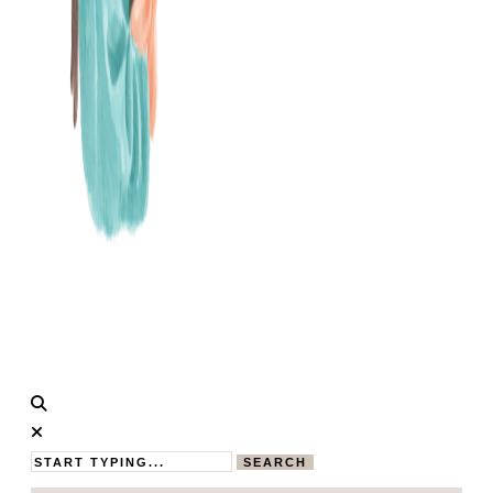
Calistas
MAMABLOG
Traum
SEARCH