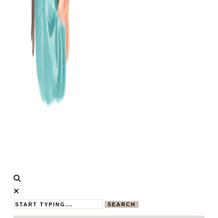
Calistas
MAMABLOG
Traum
SEARCH