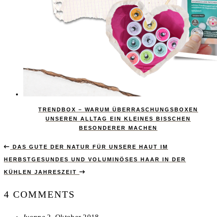
TRENDBOX – WARUM ÜBERRASCHUNGSBOXEN
UNSEREN ALLTAG EIN KLEINES BISSCHEN
BESONDERER MACHEN
DAS GUTE DER NATUR FÜR UNSERE HAUT IM
HERBST
GESUNDES UND VOLUMINÖSES HAAR IN DER
KÜHLEN JAHRESZEIT
4 COMMENTS
says:
Ivonne
2. Oktober 2018