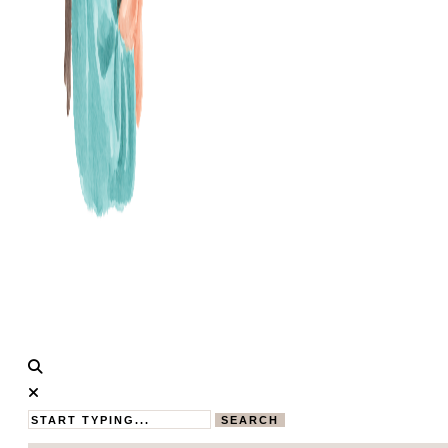
Calistas
MAMABLOG
Traum
SEARCH