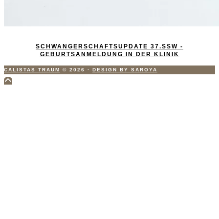
SCHWANGERSCHAFTSUPDATE 37.SSW -
GEBURTSANMELDUNG IN DER KLINIK
CALISTAS TRAUM
© 2026
·
DESIGN BY SAROYA
Scroll
to
Top