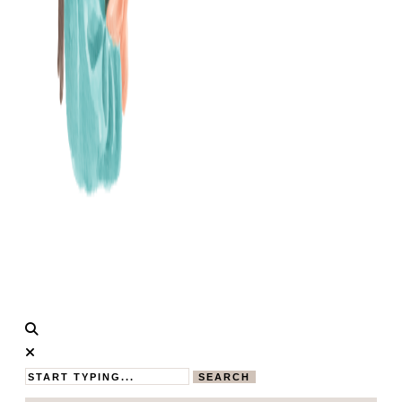
Calistas
MAMABLOG
Traum
SEARCH