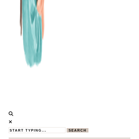
Calistas
MAMABLOG
Traum
SEARCH