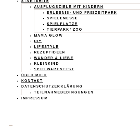
Calistas
STARTSEITE
AUSFLUGSZIELE MIT KINDERN
Traum
ERLEBNIS- UND FREIZEITPARK
SPIELEMESSE
SPIELPLÄTZE
TIERPARK/ ZOO
MAMA GLOW
DIY
LIFESTYLE
REZEPTIDEEN
WUNDER & LIEBE
KLEINKIND
SPIELWARENTEST
ÜBER MICH
KONTAKT
DATENSCHUTZERKLÄRUNG
TEILNAHMEBEDINGUNGEN
IMPRESSUM