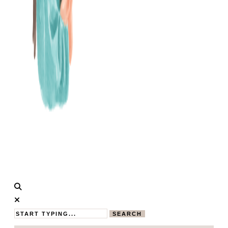
Calistas
MAMABLOG
Traum
SEARCH