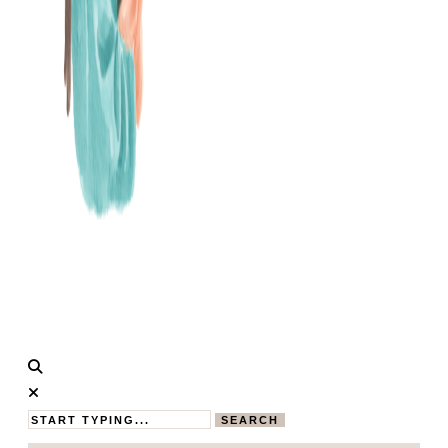
Calistas
MAMABLOG
Traum
SEARCH