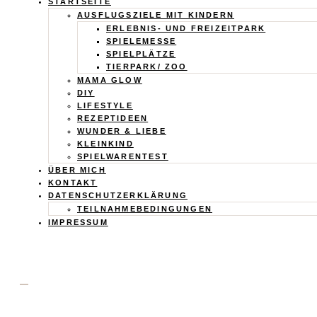
Calistas
STARTSEITE
AUSFLUGSZIELE MIT KINDERN
Traum
ERLEBNIS- UND FREIZEITPARK
SPIELEMESSE
SPIELPLÄTZE
TIERPARK/ ZOO
MAMA GLOW
DIY
LIFESTYLE
REZEPTIDEEN
WUNDER & LIEBE
KLEINKIND
SPIELWARENTEST
ÜBER MICH
KONTAKT
DATENSCHUTZERKLÄRUNG
TEILNAHMEBEDINGUNGEN
IMPRESSUM