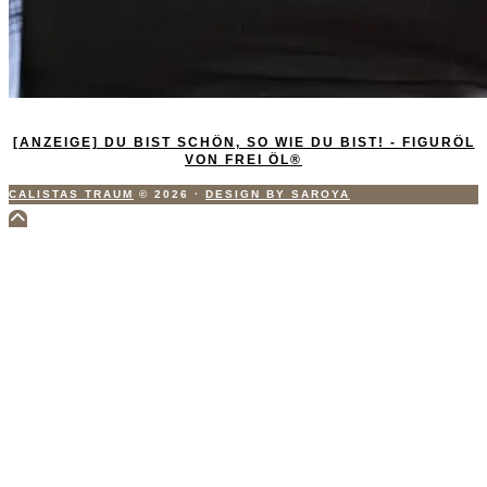
[ANZEIGE] DU BIST SCHÖN, SO WIE DU BIST! - FIGURÖL
VON FREI ÖL®
CALISTAS TRAUM
© 2026
·
DESIGN BY SAROYA
Scroll
to
Top