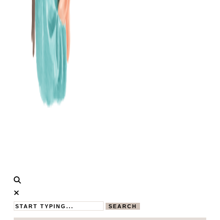
Calistas
MAMABLOG
Traum
SEARCH