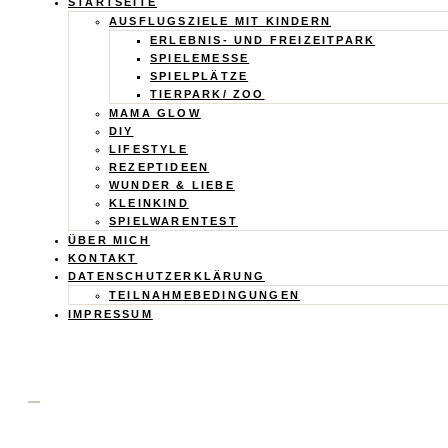
Calistas
STARTSEITE
AUSFLUGSZIELE MIT KINDERN
Traum
ERLEBNIS- UND FREIZEITPARK
SPIELEMESSE
SPIELPLÄTZE
TIERPARK/ ZOO
MAMA GLOW
DIY
LIFESTYLE
REZEPTIDEEN
WUNDER & LIEBE
KLEINKIND
SPIELWARENTEST
ÜBER MICH
KONTAKT
DATENSCHUTZERKLÄRUNG
TEILNAHMEBEDINGUNGEN
IMPRESSUM