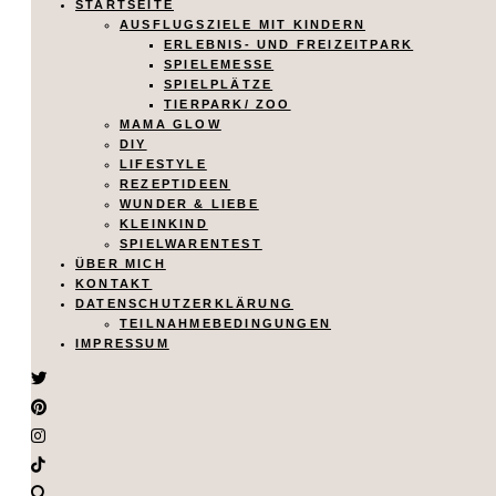
STARTSEITE
AUSFLUGSZIELE MIT KINDERN
ERLEBNIS- UND FREIZEITPARK
SPIELEMESSE
SPIELPLÄTZE
TIERPARK/ ZOO
MAMA GLOW
DIY
LIFESTYLE
REZEPTIDEEN
WUNDER & LIEBE
KLEINKIND
SPIELWARENTEST
ÜBER MICH
KONTAKT
DATENSCHUTZERKLÄRUNG
TEILNAHMEBEDINGUNGEN
IMPRESSUM