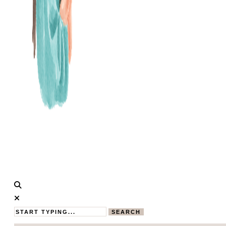
Calistas
MAMABLOG
Traum
SEARCH