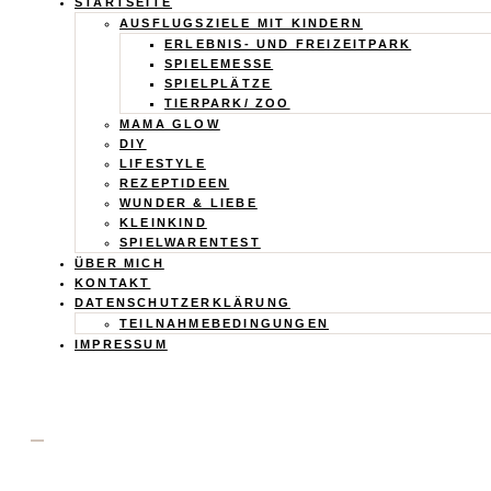
Calistas
STARTSEITE
AUSFLUGSZIELE MIT KINDERN
Traum
ERLEBNIS- UND FREIZEITPARK
SPIELEMESSE
SPIELPLÄTZE
TIERPARK/ ZOO
MAMA GLOW
DIY
LIFESTYLE
REZEPTIDEEN
WUNDER & LIEBE
KLEINKIND
SPIELWARENTEST
ÜBER MICH
KONTAKT
DATENSCHUTZERKLÄRUNG
TEILNAHMEBEDINGUNGEN
IMPRESSUM