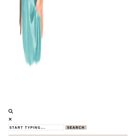
Calistas
MAMABLOG
Traum
SEARCH