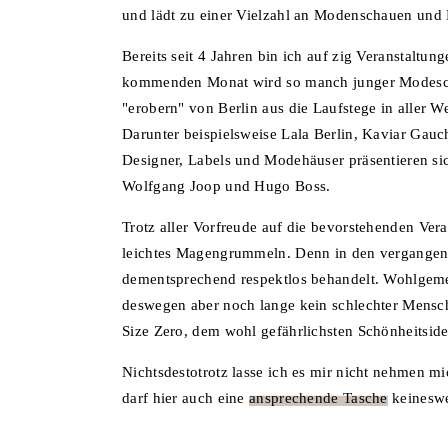
und lädt zu einer Vielzahl an Modenschauen und 
Bereits seit 4 Jahren bin ich auf zig Veranstalt
kommenden Monat wird so manch junger Modeschö
"erobern" von Berlin aus die Laufstege in aller 
Darunter beispielsweise Lala Berlin, Kaviar Gau
Designer, Labels und Modehäuser präsentieren sic
Wolfgang Joop und Hugo Boss.
Trotz aller Vorfreude auf die bevorstehenden Vera
leichtes Magengrummeln. Denn in den vergangene
dementsprechend respektlos behandelt. Wohlgemer
deswegen aber noch lange kein schlechter Mensch.
Size Zero, dem wohl gefährlichsten Schönheitside
Nichtsdestotrotz lasse ich es mir nicht nehmen m
darf hier auch eine
ansprechende Tasche
keineswe