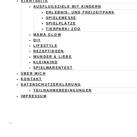
Calistas
STARTSEITE
AUSFLUGSZIELE MIT KINDERN
Traum
ERLEBNIS- UND FREIZEITPARK
SPIELEMESSE
SPIELPLÄTZE
TIERPARK/ ZOO
MAMA GLOW
DIY
LIFESTYLE
REZEPTIDEEN
WUNDER & LIEBE
KLEINKIND
SPIELWARENTEST
ÜBER MICH
KONTAKT
DATENSCHUTZERKLÄRUNG
TEILNAHMEBEDINGUNGEN
IMPRESSUM