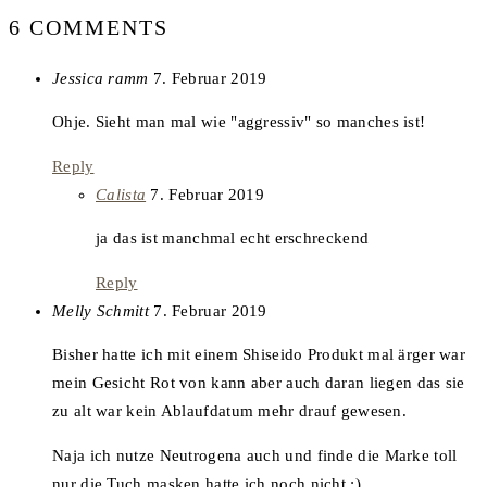
6 COMMENTS
says:
Jessica ramm
7. Februar 2019
Ohje. Sieht man mal wie "aggressiv" so manches ist!
Reply
says:
Calista
7. Februar 2019
ja das ist manchmal echt erschreckend
Reply
says:
Melly Schmitt
7. Februar 2019
Bisher hatte ich mit einem Shiseido Produkt mal ärger war
mein Gesicht Rot von kann aber auch daran liegen das sie
zu alt war kein Ablaufdatum mehr drauf gewesen.
Naja ich nutze Neutrogena auch und finde die Marke toll
nur die Tuch masken hatte ich noch nicht :)