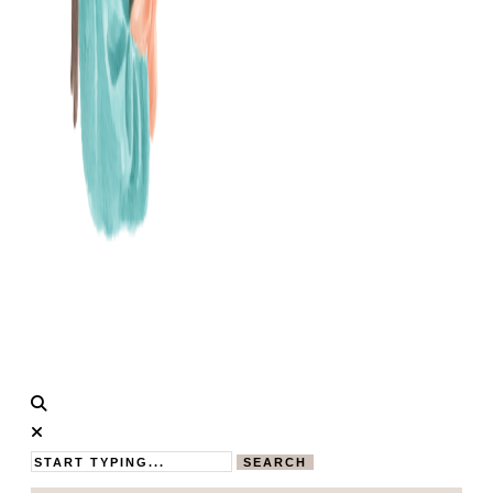
Calistas
MAMABLOG
Traum
SEARCH