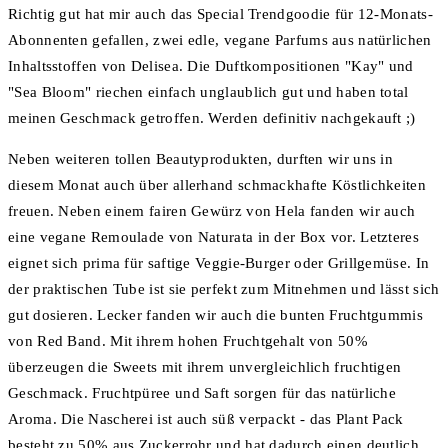
Richtig gut hat mir auch das Special Trendgoodie für 12-Monats-
Abonnenten gefallen, zwei edle, vegane Parfums aus natürlichen
Inhaltsstoffen von Delisea. Die Duftkompositionen "Kay" und
"Sea Bloom" riechen einfach unglaublich gut und haben total
meinen Geschmack getroffen. Werden definitiv nachgekauft ;)
Neben weiteren tollen Beautyprodukten, durften wir uns in
diesem Monat auch über allerhand schmackhafte Köstlichkeiten
freuen. Neben einem fairen Gewürz von Hela fanden wir auch
eine vegane Remoulade von Naturata in der Box vor. Letzteres
eignet sich prima für saftige Veggie-Burger oder Grillgemüse. In
der praktischen Tube ist sie perfekt zum Mitnehmen und lässt sich
gut dosieren. Lecker fanden wir auch die bunten Fruchtgummis
von Red Band. Mit ihrem hohen Fruchtgehalt von 50%
überzeugen die Sweets mit ihrem unvergleichlich fruchtigen
Geschmack. Fruchtpüree und Saft sorgen für das natürliche
Aroma. Die Nascherei ist auch süß verpackt - das Plant Pack
besteht zu 50% aus Zuckerrohr und hat dadurch einen deutlich