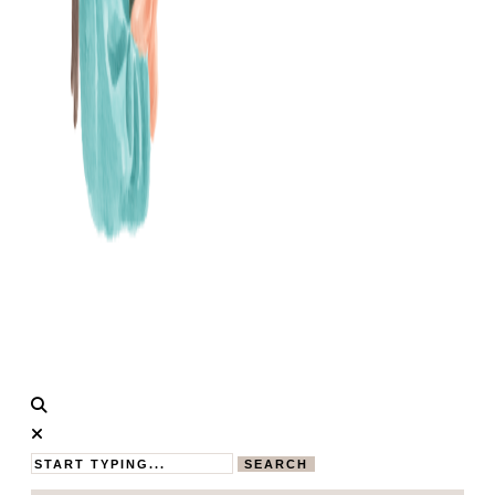
Calistas
MAMABLOG
Traum
SEARCH