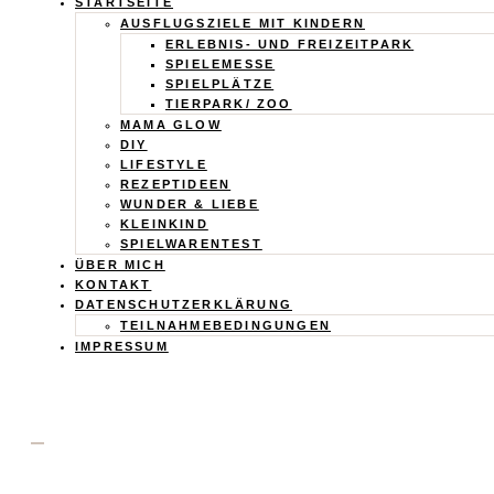
Calistas
STARTSEITE
AUSFLUGSZIELE MIT KINDERN
Traum
ERLEBNIS- UND FREIZEITPARK
SPIELEMESSE
SPIELPLÄTZE
TIERPARK/ ZOO
MAMA GLOW
DIY
LIFESTYLE
REZEPTIDEEN
WUNDER & LIEBE
KLEINKIND
SPIELWARENTEST
ÜBER MICH
KONTAKT
DATENSCHUTZERKLÄRUNG
TEILNAHMEBEDINGUNGEN
IMPRESSUM