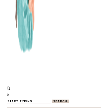
Calistas
MAMABLOG
Traum
SEARCH