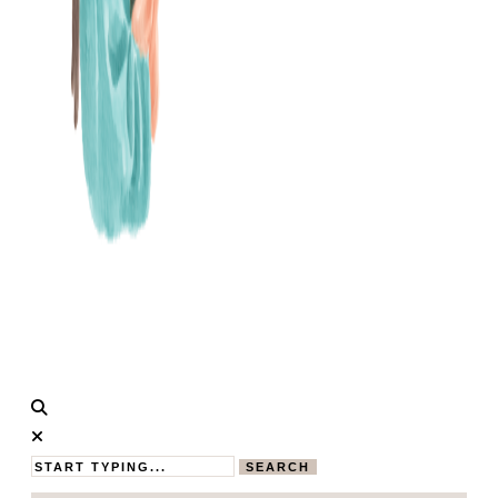
Calistas
MAMABLOG
Traum
SEARCH