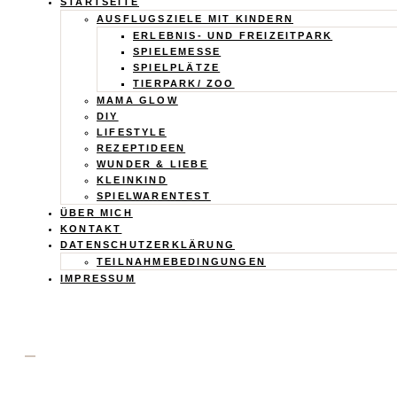
Calistas
STARTSEITE
AUSFLUGSZIELE MIT KINDERN
Traum
ERLEBNIS- UND FREIZEITPARK
SPIELEMESSE
SPIELPLÄTZE
TIERPARK/ ZOO
MAMA GLOW
DIY
LIFESTYLE
REZEPTIDEEN
WUNDER & LIEBE
KLEINKIND
SPIELWARENTEST
ÜBER MICH
KONTAKT
DATENSCHUTZERKLÄRUNG
TEILNAHMEBEDINGUNGEN
IMPRESSUM