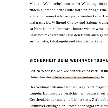
Mit dem Weihnachtsbaum in der Wohnung tritt für
zudem allerhand neue Düfte mit sich bringt. Ei
schnell zu einer Gefahrenquelle werden kann. Den
mal nachgibt. Während Chaley und Salome wenig 
ist Nero kaum zu bremsen. Immer wieder wuselt er
Christbaumkugeln und lässt den Baum auch gerne
auf Lametta, Glaskugeln und eine Lichterkette.
SICHERHEIT BEIM WEIHNACHTSBA
Seit Nero wissen wir, wie schnell es passiert ist
Unter ihm der
Kletter- und Balancierkünstler
begr
Der Weihnachtsbaum zieht ihn regelrecht magisch a
Kugeln. Demzufolge verzichten wir bewusst auf 
Geschenkbänder und eine Lichterkette. Zerbroch
Schnittverletzungen an Pfoten oder sogar im Ma