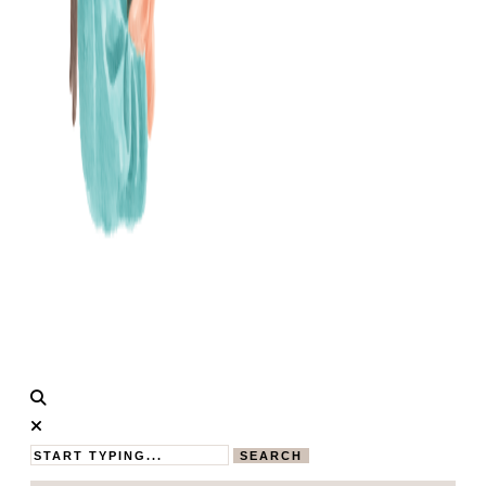
Calistas
MAMABLOG
Traum
SEARCH