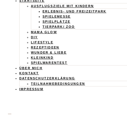
Calistas
STARTSEITE
AUSFLUGSZIELE MIT KINDERN
Traum
ERLEBNIS- UND FREIZEITPARK
SPIELEMESSE
SPIELPLÄTZE
TIERPARK/ ZOO
MAMA GLOW
DIY
LIFESTYLE
REZEPTIDEEN
WUNDER & LIEBE
KLEINKIND
SPIELWARENTEST
ÜBER MICH
KONTAKT
DATENSCHUTZERKLÄRUNG
TEILNAHMEBEDINGUNGEN
IMPRESSUM