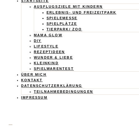
Calistas
STARTSEITE
AUSFLUGSZIELE MIT KINDERN
Traum
ERLEBNIS- UND FREIZEITPARK
SPIELEMESSE
SPIELPLÄTZE
TIERPARK/ ZOO
MAMA GLOW
DIY
LIFESTYLE
REZEPTIDEEN
WUNDER & LIEBE
KLEINKIND
SPIELWARENTEST
ÜBER MICH
KONTAKT
DATENSCHUTZERKLÄRUNG
TEILNAHMEBEDINGUNGEN
IMPRESSUM