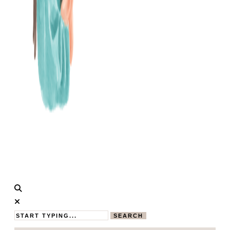
Calistas
MAMABLOG
Traum
SEARCH