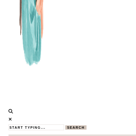
Calistas
MAMABLOG
Traum
SEARCH