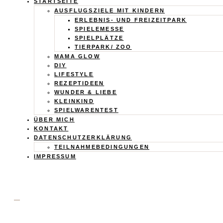
Calistas
STARTSEITE
AUSFLUGSZIELE MIT KINDERN
Traum
ERLEBNIS- UND FREIZEITPARK
SPIELEMESSE
SPIELPLÄTZE
TIERPARK/ ZOO
MAMA GLOW
DIY
LIFESTYLE
REZEPTIDEEN
WUNDER & LIEBE
KLEINKIND
SPIELWARENTEST
ÜBER MICH
KONTAKT
DATENSCHUTZERKLÄRUNG
TEILNAHMEBEDINGUNGEN
IMPRESSUM