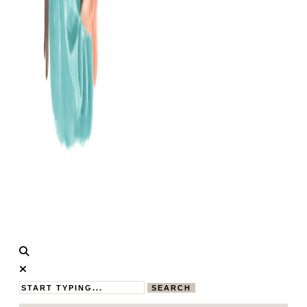
Calistas
MAMABLOG
Traum
SEARCH