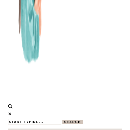
Calistas
MAMABLOG
Traum
SEARCH