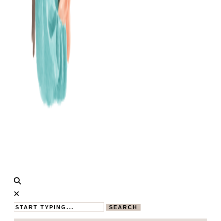
Calistas
MAMABLOG
Traum
SEARCH