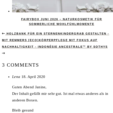
FAIRYBOX JUNI 2026 – NATURKOSMETIK FÜR
SOMMERLICHE WOHLFÜHLMOMENTE
HOLZBANK FÜR EIN STERNENKINDERGRAB GESTALTEN -
MIT REMMERS [ECO]
KÖRPERPFLEGE MIT FOKUS AUF
NACHHALTIGKEIT - INDONÉSIE ANCESTRALE™ BY SOTHYS
3 COMMENTS
says:
Lena
18. April 2020
Guten Abend Janine,
Der Inhalt gefällt mir sehr gut. Ist mal etwas anderes als in
anderen Boxen.
Bleib gesund