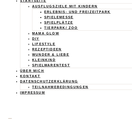
Calistas
STARTSEITE
AUSFLUGSZIELE MIT KINDERN
Traum
ERLEBNIS- UND FREIZEITPARK
SPIELEMESSE
SPIELPLÄTZE
TIERPARK/ ZOO
MAMA GLOW
DIY
LIFESTYLE
REZEPTIDEEN
WUNDER & LIEBE
KLEINKIND
SPIELWARENTEST
ÜBER MICH
KONTAKT
DATENSCHUTZERKLÄRUNG
TEILNAHMEBEDINGUNGEN
IMPRESSUM