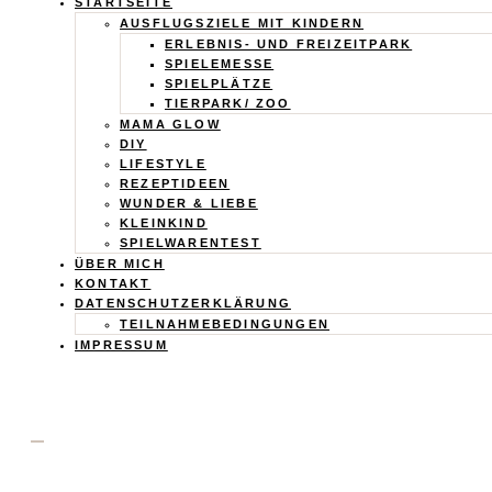
Calistas
STARTSEITE
AUSFLUGSZIELE MIT KINDERN
Traum
ERLEBNIS- UND FREIZEITPARK
SPIELEMESSE
SPIELPLÄTZE
TIERPARK/ ZOO
MAMA GLOW
DIY
LIFESTYLE
REZEPTIDEEN
WUNDER & LIEBE
KLEINKIND
SPIELWARENTEST
ÜBER MICH
KONTAKT
DATENSCHUTZERKLÄRUNG
TEILNAHMEBEDINGUNGEN
IMPRESSUM