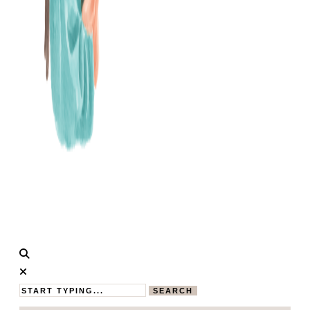
Calistas
MAMABLOG
Traum
SEARCH