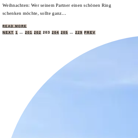
Weihnachten: Wer seinem Partner einen schönen Ring
schenken möchte, sollte ganz…
READ MORE
SEITENNUMMERIERUNG
NEXT
1
…
201
202
203
204
205
…
229
PREV
DER
BEITRÄGE