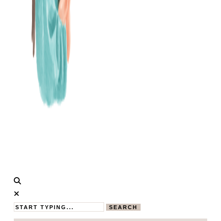
Calistas
MAMABLOG
Traum
SEARCH