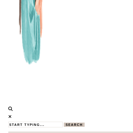
Calistas
MAMABLOG
Traum
SEARCH