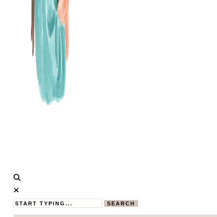
Calistas
MAMABLOG
Traum
SEARCH