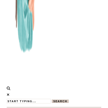
Calistas
MAMABLOG
Traum
SEARCH