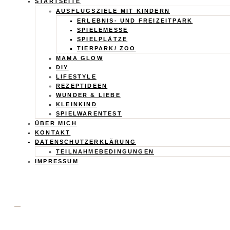
Calistas
STARTSEITE
AUSFLUGSZIELE MIT KINDERN
Traum
ERLEBNIS- UND FREIZEITPARK
SPIELEMESSE
SPIELPLÄTZE
TIERPARK/ ZOO
MAMA GLOW
DIY
LIFESTYLE
REZEPTIDEEN
WUNDER & LIEBE
KLEINKIND
SPIELWARENTEST
ÜBER MICH
KONTAKT
DATENSCHUTZERKLÄRUNG
TEILNAHMEBEDINGUNGEN
IMPRESSUM