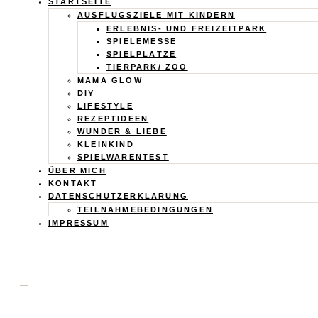
Calistas
STARTSEITE
AUSFLUGSZIELE MIT KINDERN
Traum
ERLEBNIS- UND FREIZEITPARK
SPIELEMESSE
SPIELPLÄTZE
TIERPARK/ ZOO
MAMA GLOW
DIY
LIFESTYLE
REZEPTIDEEN
WUNDER & LIEBE
KLEINKIND
SPIELWARENTEST
ÜBER MICH
KONTAKT
DATENSCHUTZERKLÄRUNG
TEILNAHMEBEDINGUNGEN
IMPRESSUM