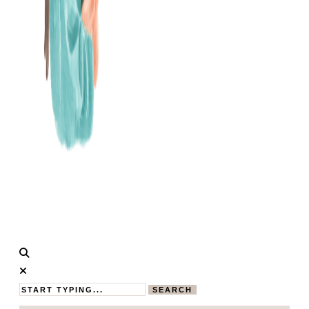
Calistas
MAMABLOG
Traum
SEARCH