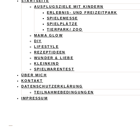
Calistas
STARTSEITE
AUSFLUGSZIELE MIT KINDERN
Traum
ERLEBNIS- UND FREIZEITPARK
SPIELEMESSE
SPIELPLÄTZE
TIERPARK/ ZOO
MAMA GLOW
DIY
LIFESTYLE
REZEPTIDEEN
WUNDER & LIEBE
KLEINKIND
SPIELWARENTEST
ÜBER MICH
KONTAKT
DATENSCHUTZERKLÄRUNG
TEILNAHMEBEDINGUNGEN
IMPRESSUM