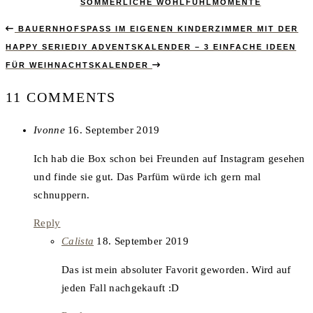
SOMMERLICHE WOHLFÜHLMOMENTE
BAUERNHOFSPASS IM EIGENEN KINDERZIMMER MIT DER H
APPY SERIE
DIY ADVENTSKALENDER – 3 EINFACHE IDEEN
FÜR WEIHNACHTSKALENDER
11 COMMENTS
says:
Ivonne
16. September 2019
Ich hab die Box schon bei Freunden auf Instagram gesehen
und finde sie gut. Das Parfüm würde ich gern mal
schnuppern.
Reply
says:
Calista
18. September 2019
Das ist mein absoluter Favorit geworden. Wird auf
jeden Fall nachgekauft :D