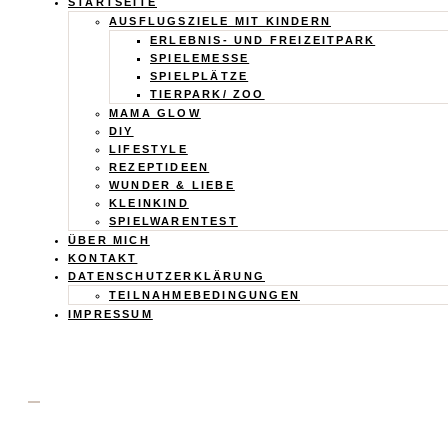
Calistas
STARTSEITE
AUSFLUGSZIELE MIT KINDERN
Traum
ERLEBNIS- UND FREIZEITPARK
SPIELEMESSE
SPIELPLÄTZE
TIERPARK/ ZOO
MAMA GLOW
DIY
LIFESTYLE
REZEPTIDEEN
WUNDER & LIEBE
KLEINKIND
SPIELWARENTEST
ÜBER MICH
KONTAKT
DATENSCHUTZERKLÄRUNG
TEILNAHMEBEDINGUNGEN
IMPRESSUM