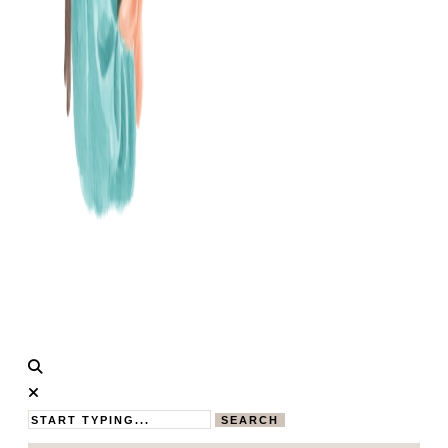
Calistas
MAMABLOG
Traum
SEARCH