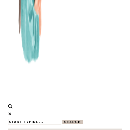
Calistas
MAMABLOG
Traum
SEARCH