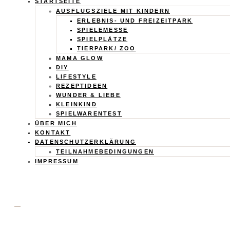
Calistas
STARTSEITE
AUSFLUGSZIELE MIT KINDERN
Traum
ERLEBNIS- UND FREIZEITPARK
SPIELEMESSE
SPIELPLÄTZE
TIERPARK/ ZOO
MAMA GLOW
DIY
LIFESTYLE
REZEPTIDEEN
WUNDER & LIEBE
KLEINKIND
SPIELWARENTEST
ÜBER MICH
KONTAKT
DATENSCHUTZERKLÄRUNG
TEILNAHMEBEDINGUNGEN
IMPRESSUM